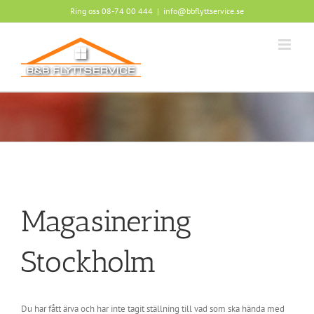
Fortsätt
Ring oss 08-74 00 444
|
info@bbflyttservice.se
till
innehållet
Magasinering
Stockholm
Du har fått ärva och har inte tagit ställning till vad som ska hända med