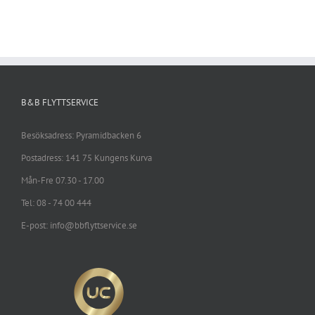
B&B FLYTTSERVICE
Besöksadress: Pyramidbacken 6
Postadress: 141 75 Kungens Kurva
Mån-Fre 07.30 - 17.00
Tel: 08 - 74 00 444
E-post: info@bbflyttservice.se