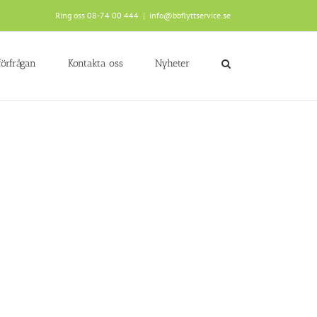
Ring oss 08-74 00 444
|
info@bbflyttservice.se
förfrågan
Kontakta oss
Nyheter