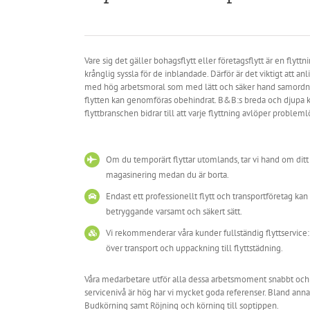
Vare sig det gäller bohagsflytt eller företagsflytt är en flytt
krånglig syssla för de inblandade. Därför är det viktigt att anl
med hög arbetsmoral som med lätt och säker hand samordna
flytten kan genomföras obehindrat. B&B:s breda och djupa 
flyttbranschen bidrar till att varje flyttning avlöper probleml
Om du temporärt flyttar utomlands, tar vi hand om dit
magasinering medan du är borta.
Endast ett professionellt flytt och transportföretag kan 
betryggande varsamt och säkert sätt.
Vi rekommenderar våra kunder fullständig flyttservice:
över transport och uppackning till flyttstädning.
Våra medarbetare utför alla dessa arbetsmoment snabbt och eff
servicenivå är hög har vi mycket goda referenser. Bland annat
Budkörning samt Röjning och körning till soptippen.