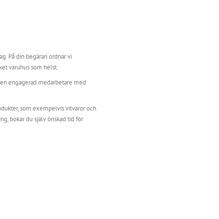
g. På din begäran ordnar vi
ilket varuhus som helst.
ver en engagerad medarbetare med
ukter, som exempelvis vitvaror och
g, bokar du själv önskad tid för