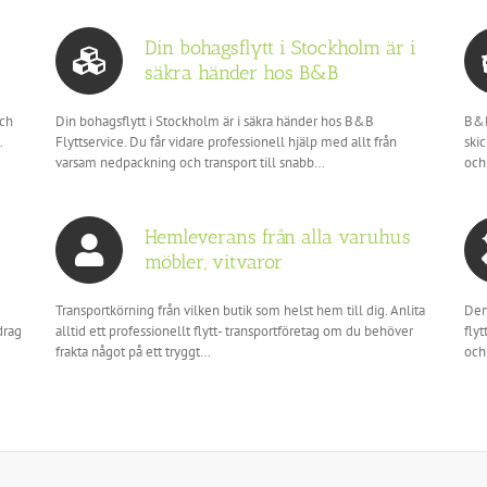
Din bohagsflytt i Stockholm är i
säkra händer hos B&B
och
Din bohagsflytt i Stockholm är i säkra händer hos B&B
B&B
…
Flyttservice. Du får vidare professionell hjälp med allt från
ski
varsam nedpackning och transport till snabb…
och
Hemleverans från alla varuhus
möbler, vitvaror
Transportkörning från vilken butik som helst hem till dig. Anlita
Den
drag
alltid ett professionellt flytt- transportföretag om du behöver
fly
frakta något på ett tryggt…
oc