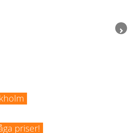
ckholm
åga priser!