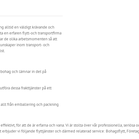
ning alltid en väldigt krävande och
ita en erfaren flytt-och transportfirma
r de olika arbetsmomenten så att
kunskaper inom transport- och
öst.
t bohag och lämnar in det på
utföra dessa frakttjänster på ett
 allt från emballering och packning
ektivt, för att de är erfarna och vana. Vi är stolta över vår professionella, seriösa 
 erbjuder vi följande flyttjänster och därmed relaterad service: Bohagsflytt, Företa